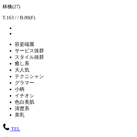
林檎(27)
T.163 / / B.89(F)
容姿端麗
サービス抜群
スタイル抜群
癒し系
大人気
テクニシャン
グラマー
小柄
イチオシ
色白美肌
清楚系
美乳
TEL